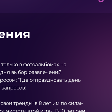
дения
 только в фотоальбомах на
годня выбор развлечений
росом: “Где отпраздновать день
 запросов!
вои тренды: в 8 лет им по силам
от чистоты этой игры. В 10 лет они