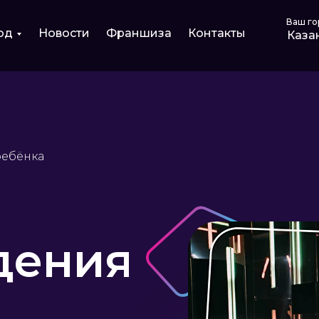
Ваш го
од
Новости
Франшиза
Контакты
Каза
ребёнка
дения
ул. Красный проспект 79/3
+7 (923) 182 20 20