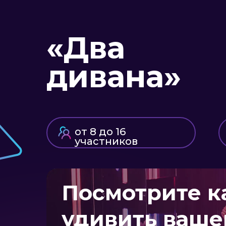
«Два
дивана»
от 8 до 16
участников
Посмотрите к
удивить ваше