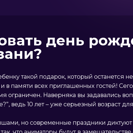
новать день рож
зани?
бенку такой подарок, который останется не
о и в памяти всех приглашенных гостей! Се
мя ограничен. Наверняка вы задавались воп
”, ведь 10 лет – уже серьезный возраст для
ышами, но современные праздники диктуют с
 так, что аниматоры будут в замешательстве 