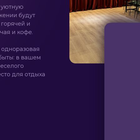
 уютную
жении будут
 горячей и
чая и кофе.
я одноразовая
быты: в вашем
веселого
сто для отдыха