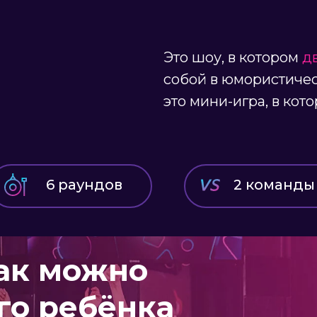
Это шоу, в котором
д
собой в юмористиче
это мини-игра, в кот
6 раундов
2 команды
ак можно
го ребёнка