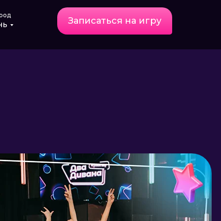
род
Записаться на игру
нь