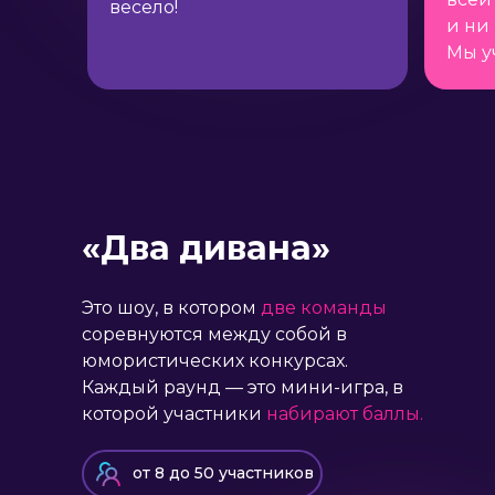
весело!
и ни 
Мы у
«Два дивана»
Это шоу, в котором
две команды
соревнуются между собой в
юмористических конкурсах.
Каждый раунд — это мини-игра, в
которой участники
набирают баллы.
от 8 до 50 участников