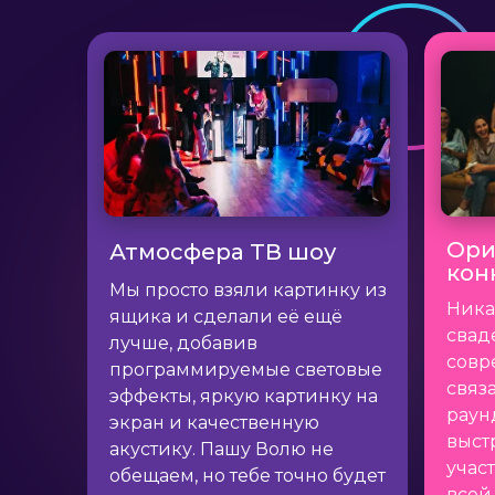
Ори
Атмосфера ТВ шоу
кон
Мы просто взяли картинку из
Ника
ящика и сделали её ещё
свад
лучше, добавив
совр
программируемые световые
связ
эффекты, яркую картинку на
раун
экран и качественную
выст
акустику. Пашу Волю не
учас
обещаем, но тебе точно будет
всей