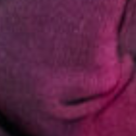
Мы привезём весь реквизит, оборудование,
профессионального ведущего и диджея — и
приедем туда, где вам удобно провести
тимбилдинг: в офис, ресторан, загородный
дом или на любую другую площадку.Мы
превращаем любое пространство в
интерактивную студию «Двух Диванов» и
создаём формат, где сотрудники не
наблюдают со стороны, а активно
взаимодействуют, играют и учатся работать как
команда.
Выездной тимбилдинг даёт полную свободу:
мероприятие проходит на вашей территории,
а всю организацию мы берём на себя — от
сценария до финального результата.
Стоимость рассчитываем индивидуально:
учитываем формат тимбилдинга, количество
участников и удалённость площадки от
Казани.
а точно скажем
От 17 000 ₽
после беседы
Обсудить выезд