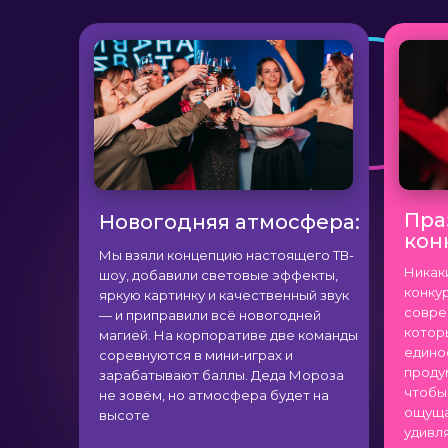
ИНДИВИДУАЛЬНО
Пра
Новогодняя атмосфера:
кон
Мы взяли концепцию настоящего ТВ-
Никак
шоу, добавили световые эффекты,
конку
яркую картинку и качественный звук
совре
— и приправили всё новогодней
котор
магией. На корпоративе две команды
едино
соревнуются в мини-играх и
проду
зарабатывают баллы. Деда Мороза
чтобы 
не зовём, но атмосфера будет на
ощуща
высоте
удивля