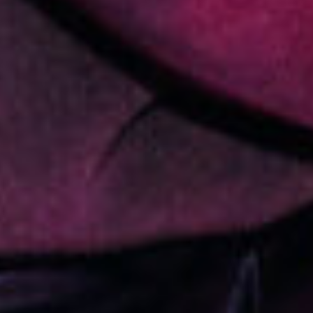
Организация —
под ключ
Командообразование—
с реальным эффектом
Результат
— сплочённая команда.